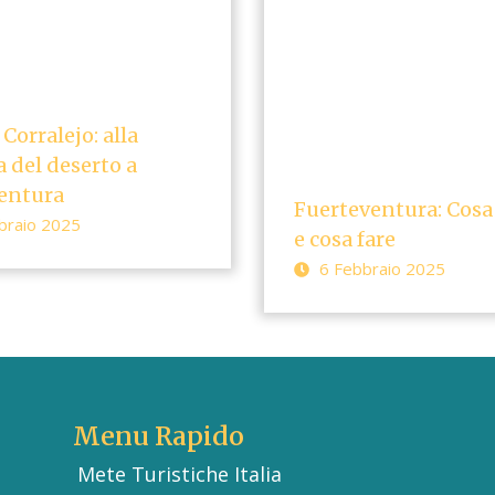
Corralejo: alla
 del deserto a
entura
Fuerteventura: Cosa
braio 2025
e cosa fare
6 Febbraio 2025
Menu Rapido
Mete Turistiche Italia