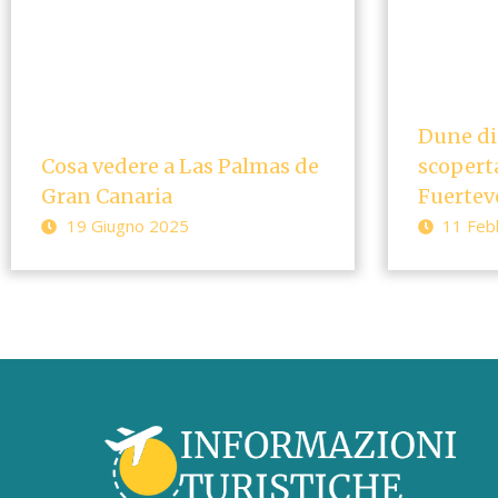
Dune di 
Cosa vedere a Las Palmas de
scoperta
Gran Canaria
Fuertev
19 Giugno 2025
11 Feb