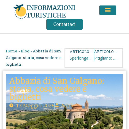
CONSIGLI DI VIAGGIO
Contattaci
Home
»
Blog
»
Abbazia di San
ARTICOLO PRECEDENTE
ARTICOLO SUCCESSIVO
Galgano: storia, cosa vedere e
Sperlonga: cosa vedere tra borgo bianco, Villa di Tiberio e spiagge più belle
Pitigliano: cosa vedere nella città del tufo tra centro storico, ghetto e vie cave
biglietti
Abbazia di San Galgano:
storia, cosa vedere e
biglietti
13 Maggio 2026
Adele