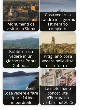
Cosa vedere a
Londra in 2 giorni:
Monumenti da
l'itinerario
visitare a Siena
completo
Bobbio: cosa
vedere in un
Pitigliano: cosa
giorno tra Ponte
vedere nella città
Gobbo,…
del tufo tra…
Le mete meno
Cosa vedere e fare
conosciute
a Lipari: 14 idee
d’Europa da
imperdibili
visitare nel 2026