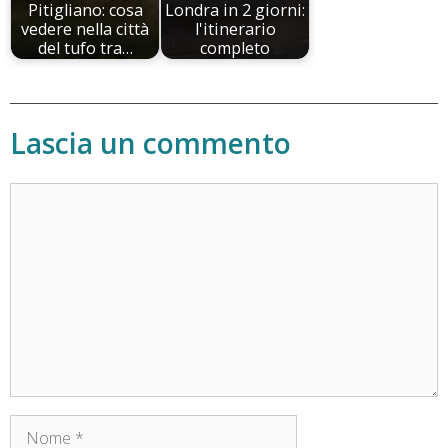
Pitigliano: cosa
Londra in 2 giorni:
vedere nella città
l'itinerario
del tufo tra…
completo
Lascia un commento