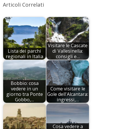
Articoli Correlati
Visitare le Cascate
Lista dei parchi
di Vallesinella:
regionali in Italia
consigli e…
Bobbio: cosa
vedere in un
Come visitare le
giorno tra Ponte
Gole dell'Alcantara:
Gobbo,…
ingressi,…
Cosa vedere a