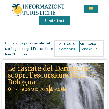
CONSIGLI DI VIAGGIO
Contattaci
Home
»
Blog
»
Le cascate del
ARTICOLO PRECEDENTE
ARTICOLO SUCCESSIVO
Dardagna: scopri l’escursione
Come visitare le Gole dell’Alcantara: ingressi, costi e consigli utili
Delta del Po: cosa vedere, itinerari e consigli utili
fuori Bologna
Le cascate del Dardagna:
scopri l’escursione fuori
Bologna
14 Febbraio 2026
Adele