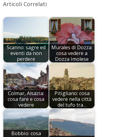
Articoli Correlati
Scanno: sagre ed
Murales di Dozza:
eventi da non
cosa vedere a
perdere
Dozza Imolese
Colmar, Alsazia:
Pitigliano: cosa
cosa fare e cosa
vedere nella città
vedere
del tufo tra…
Bobbio: cosa