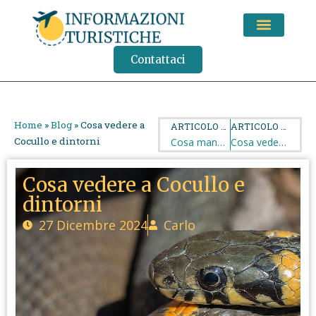
CONSIGLI DI VIAGGIO
Contattaci
Home
»
Blog
»
Cosa vedere a
ARTICOLO PRECEDENTE
ARTICOLO SUCCESSIVO
Cocullo e dintorni
Cosa mangiare a Tropea: piatti tipici e cibo del luogo
Cosa vedere e fare a Tropea: 11 idee imperdibili
Cosa vedere a Cocullo e
dintorni
27 Dicembre 2024
Carlo