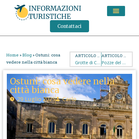
CONSIGLI DI VIAGGIO
Contattaci
Home
»
Blog
»
Ostuni: cosa
ARTICOLO PRECEDENTE
ARTICOLO SUCCESSIVO
vedere nella città bianca
Grotte di Castellana: orari, prezzi, percorsi e consigli per visitarle
Pozze del Diavolo: un piccolo paradiso nascosto
Ostuni: cosa vedere nella
città bianca
29 Luglio 2025
Carlo