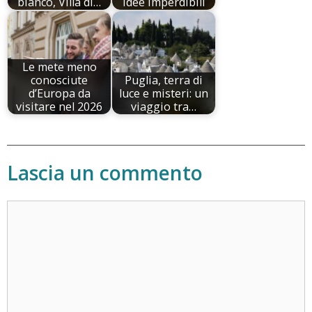
bianco, Villa di…
idee imperdibili
Le mete meno
conosciute
Puglia, terra di
d’Europa da
luce e misteri: un
visitare nel 2026
viaggio tra…
Lascia un commento