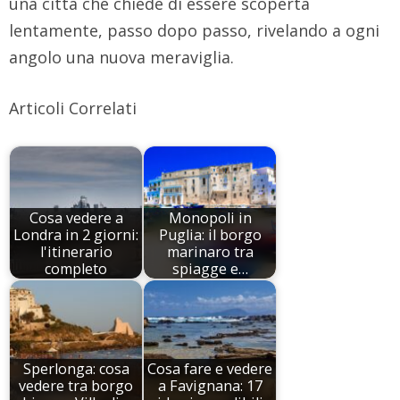
una città che chiede di essere scoperta
lentamente, passo dopo passo, rivelando a ogni
angolo una nuova meraviglia.
Articoli Correlati
Cosa vedere a
Monopoli in
Londra in 2 giorni:
Puglia: il borgo
l'itinerario
marinaro tra
completo
spiagge e…
Sperlonga: cosa
Cosa fare e vedere
vedere tra borgo
a Favignana: 17