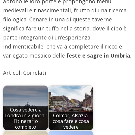
aprono le loro porte e propongono menù
medievali e rinascimentali, frutto di una ricerca
filologica. Cenare in una di queste taverne
significa fare un tuffo nella storia, dove il cibo è
parte integrante di un’esperienza
indimenticabile, che va a completare il ricco e
variegato mosaico delle
feste e sagre in Umbria
.
Articoli Correlati
Cosa vedere a
Londra in 2 giorni:
Colmar, Alsazia:
l'itinerario
cosa fare e cosa
completo
vedere