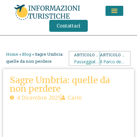
CONSIGLI DI VIAGGIO
Contattaci
Home
»
Blog
»
Sagre Umbria:
ARTICOLO PRECEDENTE
ARTICOLO SUCCESSIVO
quelle da non perdere
Passeggiate Valsassina: relax e avventura nel cuore delle Prealpi
Il Parco degli Alberi Parlanti di Treviso
Sagre Umbria: quelle da
non perdere
4 Dicembre 2025
Carlo