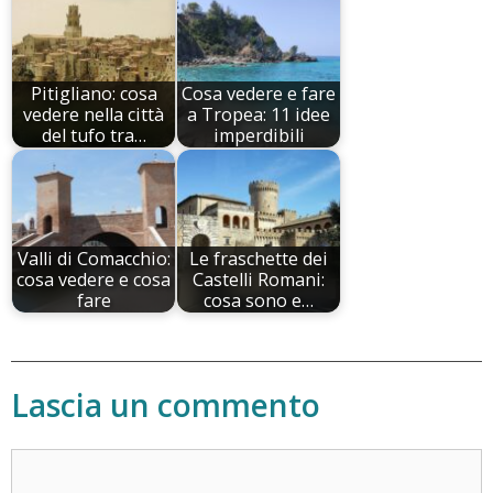
Pitigliano: cosa
Cosa vedere e fare
vedere nella città
a Tropea: 11 idee
del tufo tra…
imperdibili
Valli di Comacchio:
Le fraschette dei
cosa vedere e cosa
Castelli Romani:
fare
cosa sono e…
Lascia un commento