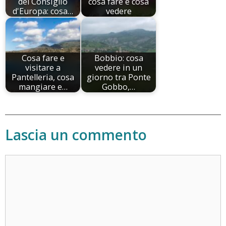
del Consiglio
cosa fare e cosa
d'Europa: cosa…
vedere
Cosa fare e
Bobbio: cosa
visitare a
vedere in un
Pantelleria, cosa
giorno tra Ponte
mangiare e…
Gobbo,…
Lascia un commento