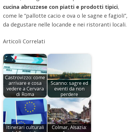
cucina abruzzese con piatti e prodotti tipici
,
come le “pallotte cacio e ova o le sagne e fagioli”,
da degustare nelle locande e nei ristoranti locali.
Articoli Correlati
Castrovizzo: come
arrivare e cosa
Scanno: sagre ed
vedere a Cervara
eventi da non
di Roma
perdere
Itinerari culturali
Colmar, Alsazia: