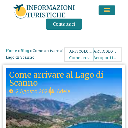
CONSIGLI DI VIAGGIO
Contattaci
Home
»
Blog
»
Come arrivare al
ARTICOLO PRECEDENTE
ARTICOLO SUCCESSIVO
Lago di Scanno
Come arrivare a Civita di Bagnoregio
Aeroporti italiani
Come arrivare al Lago di
Scanno
2 Agosto 2024
Adele