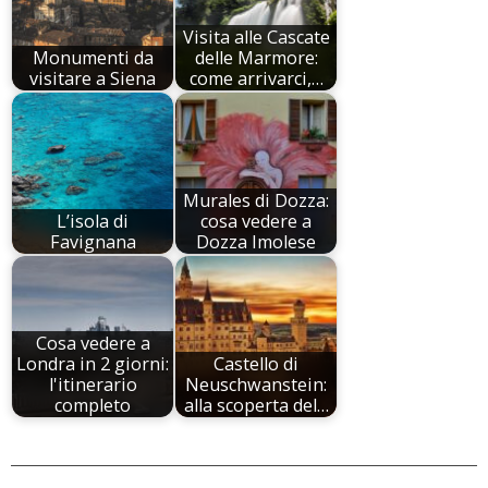
Visita alle Cascate
Monumenti da
delle Marmore:
visitare a Siena
come arrivarci,…
Murales di Dozza:
L’isola di
cosa vedere a
Favignana
Dozza Imolese
Cosa vedere a
Londra in 2 giorni:
Castello di
l'itinerario
Neuschwanstein:
completo
alla scoperta del…