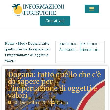
CONSIGLI DI VIAGGIO
Contattaci
Home
»
Blog
»
Dogana: tutto
ARTICOLO PRECEDENTE
ARTICOLO SUCCESSIVO
quello che c’è da sapere per
Adattatori, prese e spine elettriche nel mondo: tutto quello che c’è da sapere
Itinerari culturali del Consiglio d’Europa: cosa sono e quali sono
l’importazione di oggetti e
valori
Dogana: tutto quello che c’è
da sapere per
l’importazione di oggetti e
valori
30 Dicembre 2024
Carlo