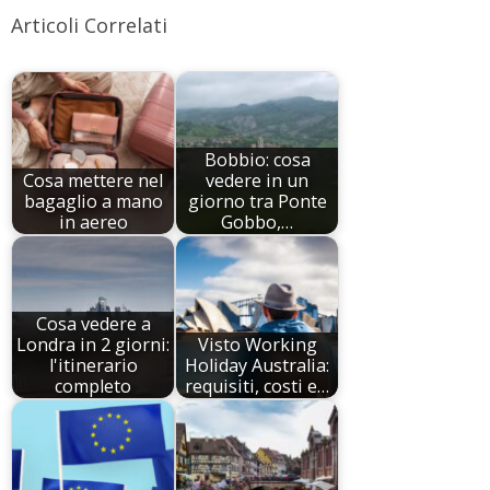
Articoli Correlati
Bobbio: cosa
Cosa mettere nel
vedere in un
bagaglio a mano
giorno tra Ponte
in aereo
Gobbo,…
Cosa vedere a
Londra in 2 giorni:
Visto Working
l'itinerario
Holiday Australia:
completo
requisiti, costi e…